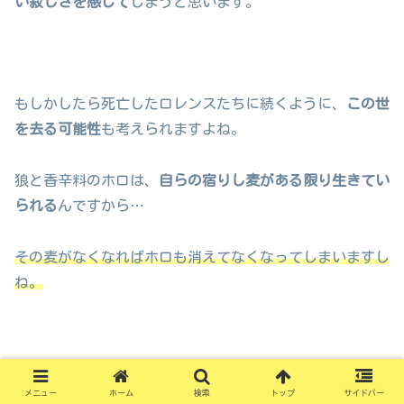
い寂しさを感じて
しまうと思います。
もしかしたら死亡したロレンスたちに続くように、
この世
を去る可能性
も考えられますよね。
狼と香辛料のホロは、
自らの宿りし麦がある限り生きてい
られる
んですから…
その麦がなくなればホロも消えてなくなってしまいますし
ね。
それくらい狼と香辛料のホロにとって、
ロレンスたちの死
メニュー
ホーム
検索
トップ
サイドバー