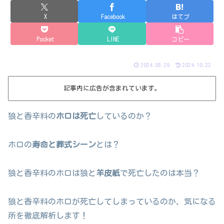
X
Facebook
はてブ
Pocket
LINE
コピー
2024.05.29
2024.10.22
記事内に広告が含まれています。
狼と香辛料の
ホロは死亡
しているのか？
ホロの
寿命と葬式シーン
とは？
狼と香辛料のホロは狼と
羊皮紙
で死亡したのは本当？
狼と香辛料のホロが死亡してしまっているのか、気になる
所を徹底解析します！