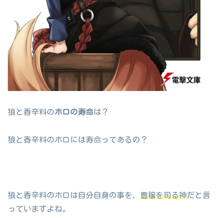
狼と香辛料の
ホロの寿命
は？
狼と香辛料のホロには寿命ってあるの？
狼と香辛料のホロは自分自身の事を、
豊穣を司る神
だと言
っていますよね。