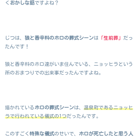
く
おかしな話
ですよね？
じつは、
狼と香辛料のホロの葬式シーン
は
「生前葬」
だっ
たんです！
狼と香辛料のホロ達がいま住んでいる、ニョッヒラという
所のおまつりでの出来事だったんですよね。
描かれている
ホロの葬式シーン
は、
温泉町であるニョッヒ
ラで行われている儀式の1つ
だったんです。
このすごく
特殊な儀式
のせいで、
ホロが死亡したと思う人